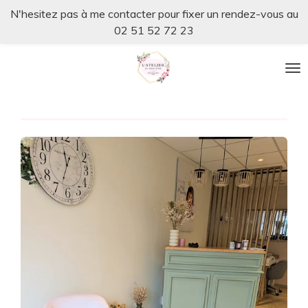
N'hesitez pas à me contacter pour fixer un rendez-vous au
Passer
02 51 52 72 23
au
contenu
principal